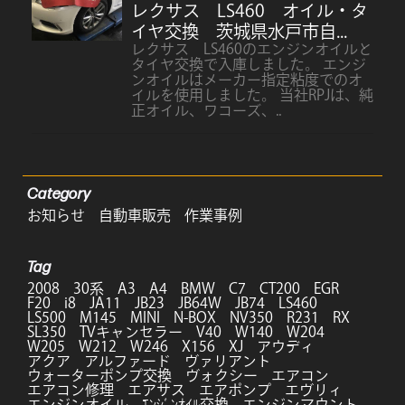
レクサス LS460 オイル・タ
イヤ交換 茨城県水戸市自...
レクサス LS460のエンジンオイルと
タイヤ交換で入庫しました。 エンジ
ンオイルはメーカー指定粘度でのオ
イルを使用しました。 当社RPJは、純
正オイル、ワコーズ、..
Category
お知らせ
自動車販売
作業事例
Tag
2008
30系
A3
A4
BMW
C7
CT200
EGR
F20
i8
JA11
JB23
JB64W
JB74
LS460
LS500
M145
MINI
N-BOX
NV350
R231
RX
SL350
TVキャンセラー
V40
W140
W204
W205
W212
W246
X156
XJ
アウディ
アクア
アルファード
ヴァリアント
ウォーターポンプ交換
ヴォクシー
エアコン
エアコン修理
エアサス
エアポンプ
エヴリィ
エンジンオイル
ｴﾝｼﾞﾝｵｲﾙ交換
エンジンマウント