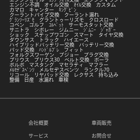
エンジン不調
オイル交換
ｵｲﾙ交換
カスタム
カマロ
キャンター
ｷﾝｸﾞﾋﾟﾝ
クーラントパイプ交換
クーラント漏れ
ｸﾞﾗﾝﾂｰﾘｽﾞﾓ
グラントゥーリズモ
クロスロード
コペン
ゴルフ
ｺﾙﾍﾞｯﾄ
サーモスタット交換
サニトラ
シボレー
ジムニー
ｼﾞﾑﾆｰ
ｼﾞｬｶﾞｰ
ショック
ステップワゴン
スマート
タイヤ交換
ダウンサス
トラック
ハイエース
ハイブリッドバッテリー交換
バッテリー交換
パッド交換
ﾊﾝﾄﾞﾙﾌﾞﾚ
フィット
フォルクスワーゲン
プジョー
プラグ交換
プリウス
プリウス30
ベルト交換
ボーラ
ボルボ
マスタング
マセラティ
マフラー
ﾒﾙｾﾃﾞｽﾍﾞﾝﾂ
メルセデスベンツ
ランクル70
リコール
リヤパッド交換
レクサス
持ち込み
整備
日産
水漏れ
車検
会社概要
車両販売
サービス
お問合せ