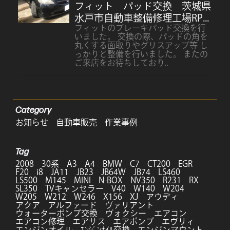
フィット パッド交換 茨城県
水戸市自動車整備修理工場RP...
フィットのブレーキパッド交換を行
いました。 交換の際、パッドの角を
丸くする面取りやグリスアップ等 し
っかりと整備を行いました。 またの
ご来店をお待ちしており..
Category
お知らせ
自動車販売
作業事例
Tag
2008
30系
A3
A4
BMW
C7
CT200
EGR
F20
i8
JA11
JB23
JB64W
JB74
LS460
LS500
M145
MINI
N-BOX
NV350
R231
RX
SL350
TVキャンセラー
V40
W140
W204
W205
W212
W246
X156
XJ
アウディ
アクア
アルファード
ヴァリアント
ウォーターポンプ交換
ヴォクシー
エアコン
エアコン修理
エアサス
エアポンプ
エヴリィ
エンジンオイル
ｴﾝｼﾞﾝｵｲﾙ交換
エンジンマウント