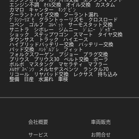
エンジン不調
ｵｲﾙ交換
オイル交換
カスタム
カマロ
キャンター
ｷﾝｸﾞﾋﾟﾝ
クーラントパイプ交換
クーラント漏れ
ｸﾞﾗﾝﾂｰﾘｽﾞﾓ
グラントゥーリズモ
クロスロード
コペン
ゴルフ
ｺﾙﾍﾞｯﾄ
サーモスタット交換
サニトラ
シボレー
ジムニー
ｼﾞﾑﾆｰ
ｼﾞｬｶﾞｰ
ショック
ステップワゴン
スマート
タイヤ交換
ダウンサス
トラック
ハイエース
ハイブリッドバッテリー交換
バッテリー交換
パッド交換
ﾊﾝﾄﾞﾙﾌﾞﾚ
フィット
フォルクスワーゲン
プジョー
プラグ交換
プリウス
プリウス30
ベルト交換
ボーラ
ボルボ
マスタング
マセラティ
マフラー
ﾒﾙｾﾃﾞｽﾍﾞﾝﾂ
メルセデスベンツ
ランクル70
リコール
リヤパッド交換
レクサス
持ち込み
整備
日産
水漏れ
車検
会社概要
車両販売
サービス
お問合せ